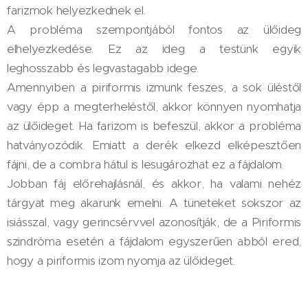
farizmok helyezkednek el.
A probléma szempontjából fontos az ülőideg
elhelyezkedése. Ez az ideg a testünk egyik
leghosszabb és legvastagabb idege.
Amennyiben a piriformis izmunk feszes, a sok üléstől
vagy épp a megterheléstől, akkor könnyen nyomhatja
az ülőideget. Ha farizom is befeszül, akkor a probléma
hatványozódik. Emiatt a derék elkezd elképesztően
fájni, de a combra hátul is lesugározhat ez a fájdalom.
Jobban fáj előrehajlásnál, és akkor, ha valami nehéz
tárgyat meg akarunk emelni. A tüneteket sokszor az
isiásszal, vagy gerincsérvvel azonosítják, de a Piriformis
szindróma esetén a fájdalom egyszerűen abból ered,
hogy a piriformis izom nyomja az ülőideget.