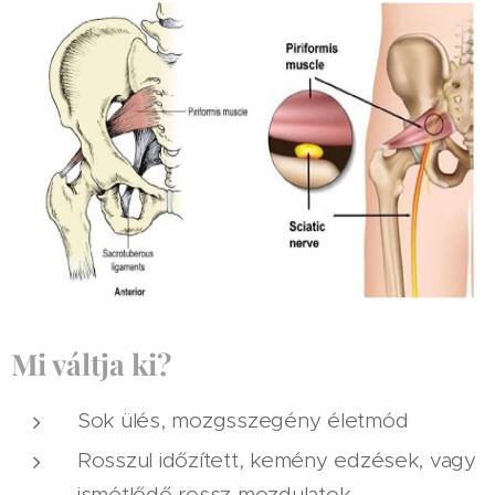
Mi váltja ki?
Sok ülés, mozgsszegény életmód
Rosszul időzített, kemény edzések, vagy
ismétlődő rossz mozdulatok