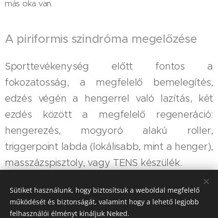
más oka van.
A piriformis szindróma megelőzése
Sporttevékenység előtt fontos a
fokozatosság, a megfelelő bemelegítés,
edzés végén a hengerrel való lazítás, két
ezdés között a megfelelő regeneráció:
hengerezés, mogyoró alakú roller,
triggerpoint labda (lokálisabb, mint a henger),
masszázspisztoly, vagy TENS készülék.
Sütiket használunk, hogy biztosítsuk a weboldal megfelelő
Share
működését és biztonságát, valamint hogy a lehető legjobb
felhasználói élményt kínáljuk Neked.