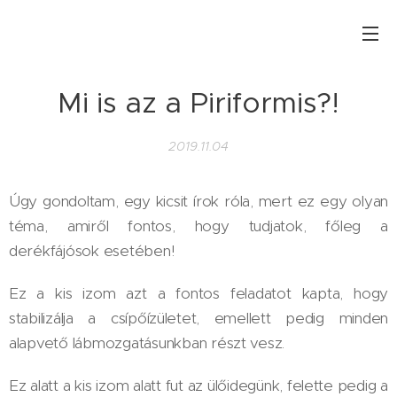
Mi is az a Piriformis?!
2019.11.04
​Úgy gondoltam, egy kicsit írok róla, mert ez egy olyan
téma, amiről fontos, hogy tudjatok, főleg a
derékfájósok esetében!
​Ez a kis izom azt a fontos feladatot kapta, hogy
stabilizálja a csípőízületet, emellett pedig minden
alapvető lábmozgatásunkban részt vesz.
Ez alatt a kis izom alatt fut az ülőidegünk, felette pedig a