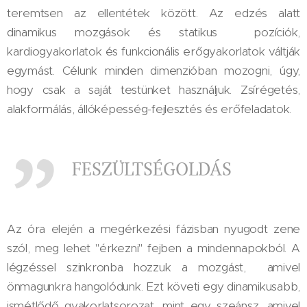
teremtsen az ellentétek között. Az edzés alatt
dinamikus mozgások és statikus pozíciók,
kardiogyakorlatok és funkcionális erőgyakorlatok váltják
egymást. Célunk minden dimenzióban mozogni, úgy,
hogy csak a saját testünket használjuk. Zsírégetés,
alakformálás, állóképesség-fejlesztés és erőfeladatok.
FESZÜLTSÉGOLDÁS
Az óra elején a megérkezési fázisban nyugodt zene
szól, meg lehet "érkezni" fejben a mindennapokból. A
légzéssel szinkronba hozzuk a mozgást, amivel
önmagunkra hangolódunk. Ezt követi egy dinamikusabb,
ismétlődő gyakorlatsorozat, mint egy szeánsz, amivel