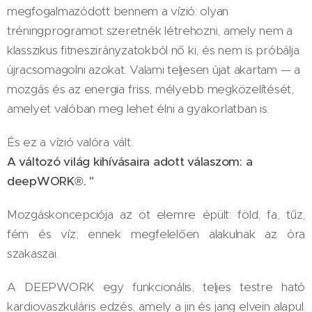
megfogalmazódott bennem a vízió: olyan
tréningprogramot szeretnék létrehozni, amely nem a
klasszikus fitneszirányzatokból nő ki, és nem is próbálja
újracsomagolni azokat. Valami teljesen újat akartam — a
mozgás és az energia friss, mélyebb megközelítését,
amelyet valóban meg lehet élni a gyakorlatban is.
És ez a vízió valóra vált.
A változó világ kihívásaira adott válaszom: a
deepWORK®. "
Mozgáskoncepciója az öt elemre épült: föld, fa, tűz,
fém és víz; ennek megfelelően alakulnak az óra
szakaszai.
A DEEPWORK egy funkcionális, teljes testre ható
kardiovaszkuláris edzés, amely a jin és jang elvein alapul.