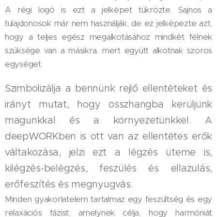
A régi logó is ezt a jelképet tükrözte. Sajnos a
tulajdonosok már nem használják, de ez jelképezte azt,
hogy a teljes egész megalkotásához mindkét félnek
szüksége van a másikra, mert együtt alkotnak szoros
egységet.
Szimbolizálja a bennünk rejlő ellentéteket és
irányt mutat, hogy összhangba kerüljünk
magunkkal és a környezetünkkel. A
deepWORKben is ott van az ellentétes erők
váltakozása, jelzi ezt a légzés üteme is,
kilégzés-belégzés, feszülés és ellazulás,
erőfeszítés és megnyugvás.
Minden gyakorlatelem tartalmaz egy feszültség és egy
relaxációs fázist, amelynek célja, hogy harmóniát