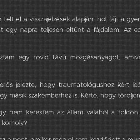
telt el a visszajelzések alapján: hol fájt a gy
t egy napra teljesen eltűnt a fájdalom. Az e
ztam ​e​gy rövid távú mozgásanyagot, ami
rős jelezte, hogy traumatológushoz kért id
gy másik szakemberhez is. Kérte, hogy törölje
nem kerestem az állam valahol a földön,
Ez komoly?
 az a pont, amikor még el sem kezdődött a mu