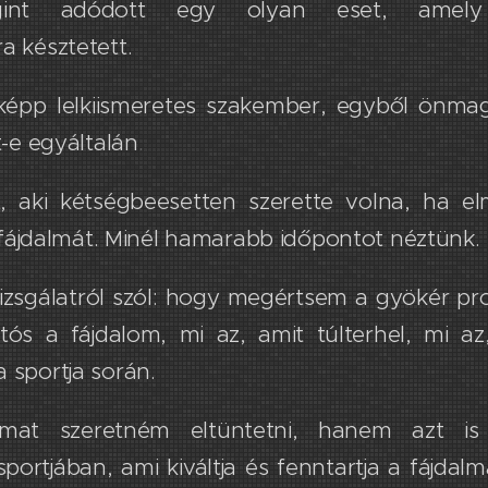
int adódott egy olyan eset, amel
ra késztetett.
őképp lelkiismeretes szakember, egyből önmagá
tt-e egyáltalán
.
t, aki kétségbeesetten szerette volna, ha e
ájdalmát. Minél hamarabb időpontot néztünk.
vizsgálatról szól: hogy megértsem a gyökér p
artós a fájdalom, mi az, amit túlterhel, mi a
 a sportja során.
mat szeretném eltüntetni, hanem azt is
ortjában, ami kiváltja és fenntartja​ a fájdal