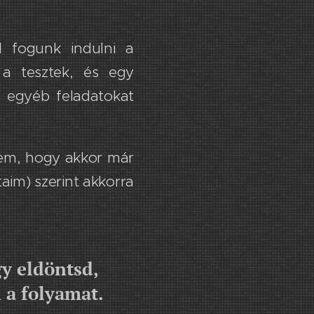
l fogunk indulni a
a ​tesztek, és egy
s egyéb feladatokat
rvem, hogy akkor már
im) szerint ​a​kkorra
y eldöntsd,
 a folyamat.