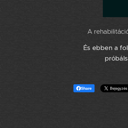
A rehabilitá
És ebben a fo
próbáls
Share