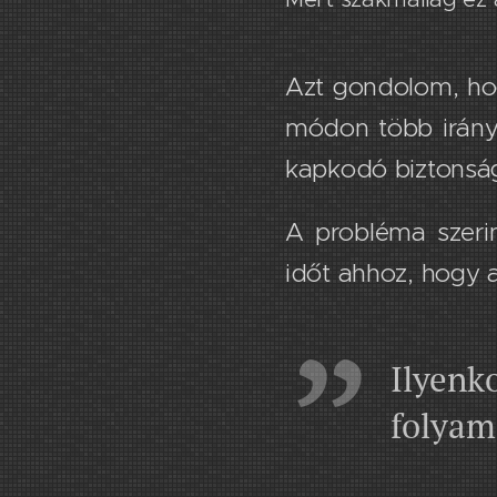
​Azt gondolom, h
módon több irány
kapkodó biztonsá
A probléma szeri
időt ahhoz, hogy 
Ilyenk
folyam