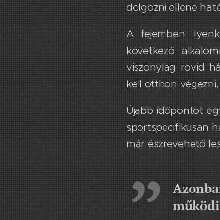
dolgozni ellene hat
A fejemben ilyenk
következő alkalom
viszonylag rövid h
kell otthon végezni
​Újabb időpontot eg
sportspecifikusan ha
már ​észrevehető les
Azonban
működik