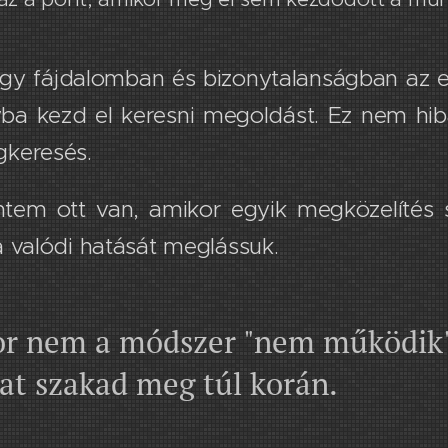
ogy fájdalomban és bizonytalanságban az 
ba kezd el keresni megoldást. Ez nem hib
gkeresés.
ntem ott van, amikor egyik megközelítés 
a valódi hatását meglássuk.
or nem a módszer "nem működik
at szakad meg túl korán.