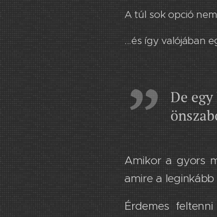
A túl sok opció nem
​...és így valójában
De egy 
önszab
Amikor a gyors m
amire a leginkább
Érdemes feltenni