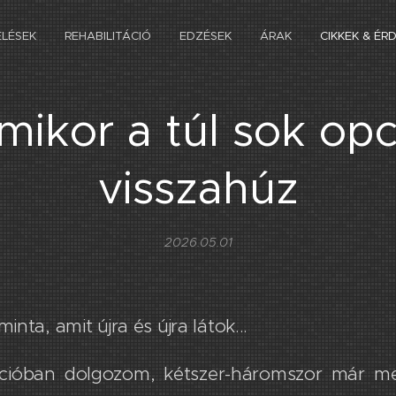
ELÉSEK
REHABILITÁCIÓ
EDZÉSEK
ÁRAK
CIKKEK & ÉR
mikor a túl sok opc
visszahúz
2026.05.01
nta, amit újra és újra látok...
tációban dolgozom, kétszer-háromszor már me