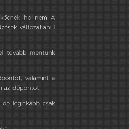
erkőcnek, hol nem. A
dzések változatlanul
vel tovább mentünk
őpontot, valamint a
m az időpontot.
 de leginkább csak
nka.