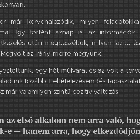
ékonyan.
or már körvonalazódik, milyen feladatokka
mal. Így történt aznap is: az információk, 
átkezelés után ​megbeszéltük, milyen lazító é
. Megvolt az irány, merre megyünk.
yeztettünk, egy hét ​m​úlvára, és ​az volt a te
ladunk tovább. Feltételezésem (és tapasztalata
z már valamilyen szintű pozitív változás.
 az első alkalom nem arra való, hog
-e — hanem arra, hogy elkezdődjön