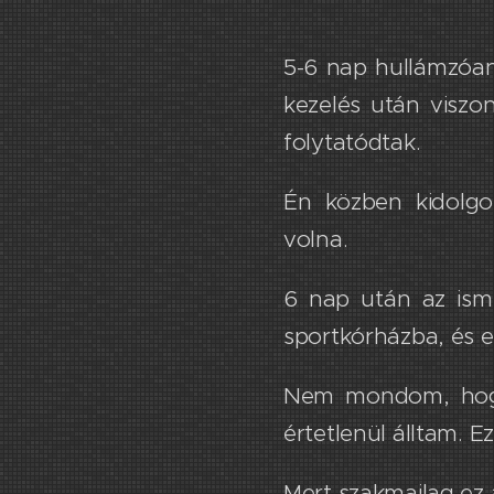
5-6 nap hullámzóan 
kezelés után viszon
folytatódtak.
Én közben kidolgo
volna.
6 nap után az isme
sportkórházba, és e
Nem mondom, hogy 
értetlenül álltam.​ 
​Mert szakmailag ez