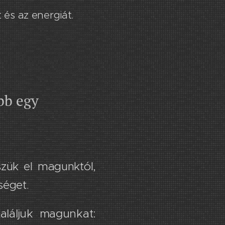
és az energiát.
b egy​
zük el magunktól,
séget.
aláljuk magunkat: