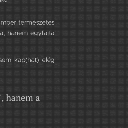
ember természetes
a, hanem egyfajta
sem kap(hat) elég
", hanem a