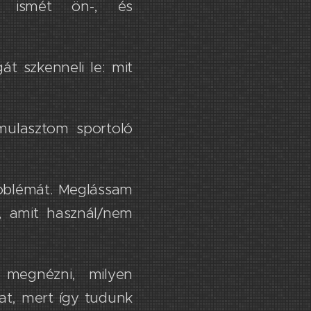
y ismét ön-, és
t szkenneli le: mit
lmulasztom sportoló
roblémát. Meglássam
z, amit ​használ/nem
 megnézni, milyen
mat, mert így tudunk