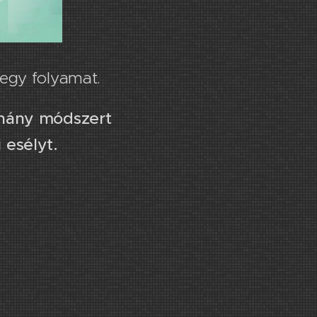
egy folyamat.
 hány módszert
 esélyt.