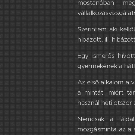
mostanában meg
vállalkozásvizsgálat
Szerintem aki kell
hibázott, ​ill. hibázo
Egy ismerős ​hívot
gyermekének a hátf
Az első alkalom a 
a mintát, miért ​t​
használ ​h​eti ötször​
Nemcsak a fájdal
mozgásminta az a sp