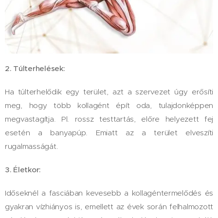
2. Túlterhelések:
Ha túlterhelődik egy terület​​, azt a​ szervezet úgy erősíti
meg, hogy több kollagént épít oda, tulajdonképpen
megvastagítja. Pl​.​ rossz testtartás, előre helyezett fej
esetén​ a​ banyapúp. ​Emiatt az a terület elveszíti
rugalmasságát.​
3. Életkor:
Idős​eknél a fasciában kevesebb a kollagéntermelődés és
gyakran vízhiányos is, emellett az évek során felhalmozott