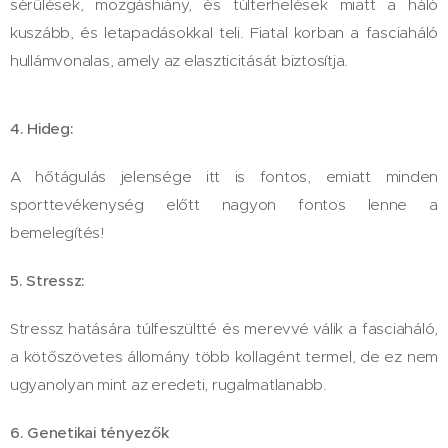
sérülések, mozgáshiány, és túlterhelések miatt a háló
kuszább, és letapadásokkal teli. Fiatal korban a fasciaháló
hullámvonalas, amely az elaszticitását biztosítja.​
4. Hideg:
A hőtágulás jelensége itt is ​fontos, emiatt minden
sporttevékenység előtt nagyon fontos lenne a
bemelegítés!​
5. Stressz:
Stressz hatására ​túlfeszültté és merevvé válik a ​fascia​háló,
a kötőszövetes állomány több kollagént termel​, de ez nem
ugyanolyan mint az eredeti, rugalmatlanabb.​
6. Genetikai tényezők​