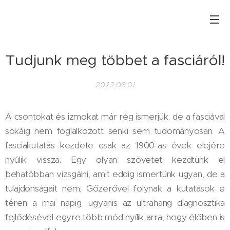
Tudjunk meg többet a fasciáról!
2022.08.01
A csontokat és izmokat már rég ismerjük, de a fasciával
sokáig nem foglalkozott senki sem tudományosan. A
fasciakutatás kezdete csak az 1900-as évek elejére
nyúlik vissza. Egy olyan szövetet kezdtünk el
behatóbban vizsgálni, amit eddig ismertünk ugyan, de a
tulajdonságait nem. Gőzerővel folynak a kutatások e
téren a mai napig, ugyanis az ultrahang diagnosztika
fejlődésével egyre több mód nyílik arra, hogy élőben is