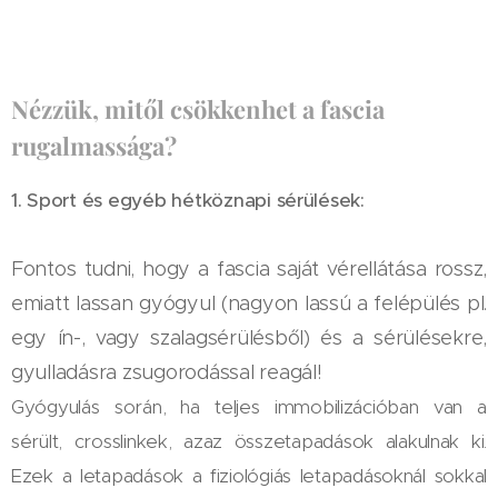
Nézzük, mitől csökkenhet a fascia
rugalmassága?
1. Sport és egyéb hétköznapi sérülések:
​Fontos tudni, hogy a fascia saját vérellátása rossz,
emiatt lassan gyógyul (nagyon lassú a felépülés pl.
egy ín​-,​ vagy szalagsérülésből) és​ a​ sérülésekre,
gyulladásra zsugorodással reagál!
Gyógyulás során​,​ ha teljes immobilizációban van a
sérült, crosslinkek, azaz összetapadások alakulnak ki.
Ezek a letapadások a fiziológiás letapadásoknál sokkal