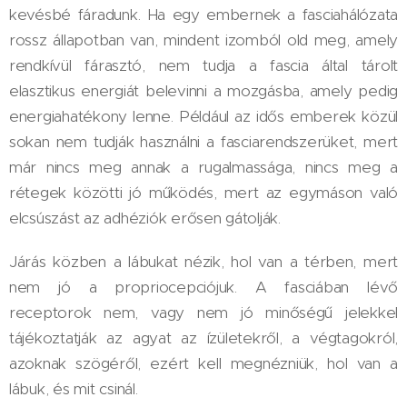
kevésbé fáradunk. Ha egy embernek a fasciahálózata
rossz állapotban van, mindent izomból old meg, amely
rendkívül fárasztó, nem tudja a fascia által tárolt
elasztikus energiát belevinni a mozgásba, amely pedig
energiahatékony lenne. Például az idős emberek közül
sokan nem tudják használni a fasciarendszerüket, mert
már nincs meg annak a rugalmassága, nincs meg a
rétegek közötti jó működés, mert az egymáson való
elcsúszást az adhéziók erősen gátolják.
Járás közben a lábukat nézik, hol van a térben, mert
nem jó a propriocepciójuk. A fasciában lévő
receptorok nem, vagy nem jó minőségű jelekkel
tájékoztatják az agyat az ízületekről, a végtagokról,
azoknak szögéről, ezért kell megnézniük, hol van a
lábuk, és mit csinál.