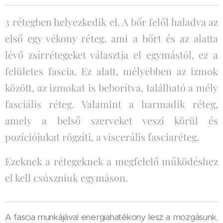
3 rétegben helyezkedik el. A bőr felől haladva az
első egy vékony réteg, ami a bőrt és az alatta
lévő zsírrétegeket választja el egymástól, ez a
felületes fascia. Ez alatt, mélyebben az izmok
között, az izmokat is beborítva, található a mély
fasciális réteg. Valamint a harmadik réteg,
amely a belső szerveket veszi körül és
pozíciójukat rögzíti, a viscerális fasciaréteg.
Ezeknek a rétegeknek a megfelelő működéshez
el kell csúszniuk egymáson.
A fascia munkájával energiahatékony lesz a mozgásunk,