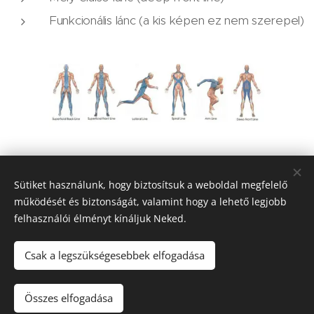
Funkcionális lánc (a kis képen ez nem szerepel)
Share
Sütiket használunk, hogy biztosítsuk a weboldal megfelelő
működését és biztonságát, valamint hogy a lehető legjobb
felhasználói élményt kínáljuk Neked.
Csak a legszükségesebbek elfogadása
© 2019 Udvardy Zsuzsa 1162 Budapest, Rákosi u. 179.
Összes elfogadása
Az oldalt a
Webnode
működteti
Sütik