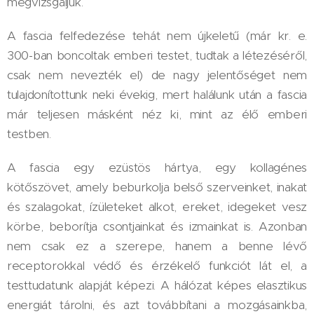
megvizsgáljuk.
A fascia felfedezése tehát nem újkeletű (már kr. e.
300-ban boncoltak emberi testet, tudtak a létezéséről,
csak nem nevezték el) de nagy jelentőséget nem
tulajdonítottunk neki évekig, mert halálunk után a fascia
már teljesen másként néz ki, mint az élő emberi
testben.
A fascia egy ezüstös hártya, egy kollagénes
kötőszövet, amely beburkolja belső szerveinket, inakat
és szalagokat, ízületeket alkot, ereket, idegeket vesz
körbe, beborítja csontjainkat és izmainkat is. Azonban
nem csak ez a szerepe, hanem a benne lévő
receptorokkal védő és érzékelő funkciót lát el, a
testtudatunk alapját képezi. A hálózat képes elasztikus
energiát tárolni, és azt továbbítani a mozgásainkba,