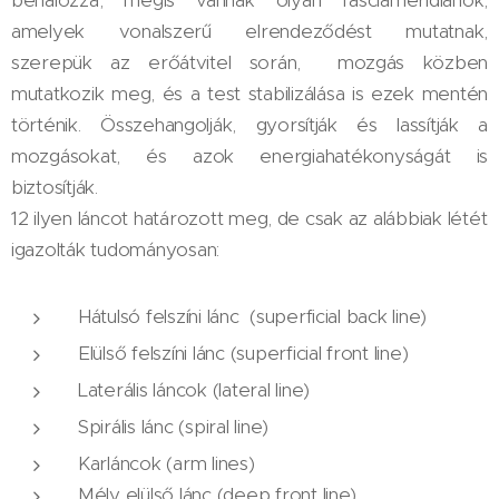
behálózza, mégis vannak olyan fasciameridiánok,
amelyek vonalszerű elrendeződést mutatnak,
szerepük az erőátvitel során, mozgás közben
mutatkozik meg, és a test stabilizálása is ezek mentén
történik. Összehangolják, gyorsítják és lassítják a
mozgásokat, és azok energiahatékonyságát is
biztosítják.
12 ilyen láncot határozott meg, de csak az alábbiak létét
igazolták tudományosan:
Hátulsó felszíni lánc (superficial back line)
Elülső felszíni lánc (superficial front line)
Laterális láncok (lateral line)
Spirális lánc (spiral line)
Karláncok (arm lines)
Mély elülső lánc (deep front line)