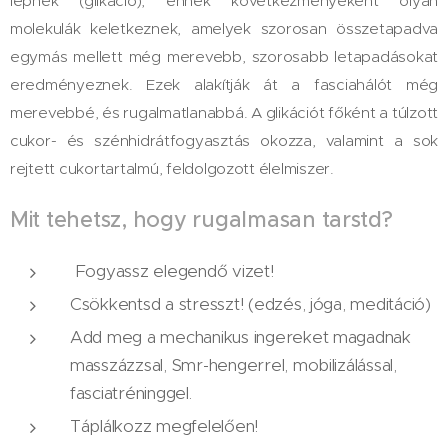
lépnek (glikáció), ennek következményeként olyan
molekulák keletkeznek, amelyek szorosan összetapadva
egymás mellett még merevebb, szorosabb letapadásokat
eredményeznek. Ezek alakítják át a fasciahálót még
merevebbé, és rugalmatlanabbá. A glikáció​t főként ​a ​túlzott
cukor- és szénhidrátfogyasztás​ okozza, valamint a sok
rejtett cukortartalmú, feldolgozott élelmiszer.
Mit tehetsz, hogy rugalmasan tarstd?
​Fogyassz elegendő vizet!​
Csökkentsd a stresszt! (edzés, jóga, meditáció)​
Add meg a mechanikus ingereket magadnak
masszázzsal, Smr-hengerrel, mobilizálással,
fasciatréninggel.
Táplálkozz megfelelően!