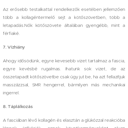
Az erősebb testalkattal rendelkezők​ esetében jellemzően
több a kollagéntermelő sejt a kötőszövetben, több a
letapadás.​​Nők kötőszövete ​általában gyengébb, mint a
férfiaké​.​​​​
7. Vízhiány​
Ahogy idősödünk, egyre kevesebb vizet tartalmaz a fascia,
egyre kevésbé rugalmas. Ihatunk sok vizet, de az
összetapadt kötőszövetbe csak úgy jut be, ha azt fellazítjuk
masszázzsal, SMR hengerrel, bármilyen más mechanikai
ingerrel.​
8. Táplálkozás​
A​ fasci​ában lévő​​​​ kollagén és elasztán​ a glükózzal reakcióba