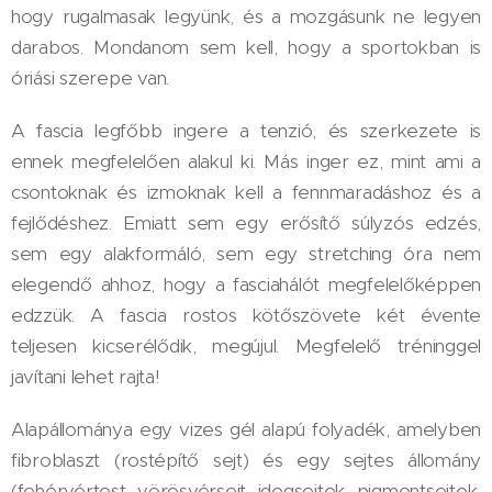
hogy rugalmasak legyünk, és a mozgásunk ne legyen
darabos. Mondanom sem kell, hogy a sportokban is
óriási szerepe van.
A fascia legfőbb ingere a tenzió, és szerkezete is
ennek megfelelően alakul ki. Más inger ez, mint ami a
csontoknak és izmoknak kell a fennmaradáshoz és a
fejlődéshez. Emiatt sem egy erősítő súlyzós edzés,
sem egy alakformáló, sem egy stretching óra nem
elegendő ahhoz, hogy a fasciahálót megfelelőképpen
edzzük. A fascia rostos kötőszövete két évente
teljesen kicserélődik, megújul. Megfelelő tréninggel
javítani lehet rajta!
Alapállománya egy vizes gél alapú folyadék, amelyben
fibroblaszt (rostépítő sejt) és egy sejtes állomány
(fehérvértest, vörösvérsejt, idegsejtek, pigmentsejtek,